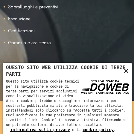
Sopralluoghi e preventivi
Esecuzione
Certificazioni
Garanzia e assistenza
Azienda certificata Llumar
QUESTO SITO WEB UTILIZZA COOKIE DI TERZE
×
PARTI
Questo sito utilizza cookie tecnici
per la navigazione e cookie di
terze parti per servizi aggiuntivi
come la visualizzazione di video.
Alcuni cookie potrebbero raccogliere informazioni per
mostrarti pubblicità mirata e tracciare la tua attività,
Tecnofilm di Ferrari Alessio | Partita Iva 03510970233
installandosi solo cliccando su "Accetta tutti i cookie".
Puoi modificare le tue preferenze in qualsiasi momento
Informativa sulla privacy
|
Cookie policy
|
Creazione siti web
tramite il link "Cookie" in basso a sinistra. Cliccando su
un pulsante confermi di aver letto e accettato
HOME
AZIENDA
informativa sulla privacy
cookie policy
l'
e la
.