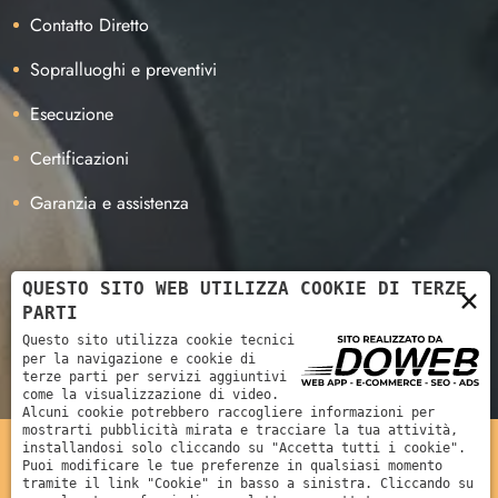
Contatto Diretto
Sopralluoghi e preventivi
Esecuzione
Certificazioni
Garanzia e assistenza
QUESTO SITO WEB UTILIZZA COOKIE DI TERZE
×
Azienda certificata Llumar
PARTI
Questo sito utilizza cookie tecnici
per la navigazione e cookie di
terze parti per servizi aggiuntivi
come la visualizzazione di video.
Alcuni cookie potrebbero raccogliere informazioni per
mostrarti pubblicità mirata e tracciare la tua attività,
installandosi solo cliccando su "Accetta tutti i cookie".
Tecnofilm di Ferrari Alessio | Partita Iva 03510970233
Puoi modificare le tue preferenze in qualsiasi momento
tramite il link "Cookie" in basso a sinistra. Cliccando su
Informativa sulla privacy
|
Cookie policy
|
Creazione siti web